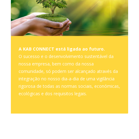
A KAB CONNECT está ligada ao futuro.
O sucesso e o desenvolvimento sustentável da
nossa empresa, bem como da nossa
comunidade, só podem ser alcançado através da
integração no nosso dia-a-dia de uma vigilância
rigorosa de todas as normas sociais, económicas,
ecológicas e dos requisitos legais.